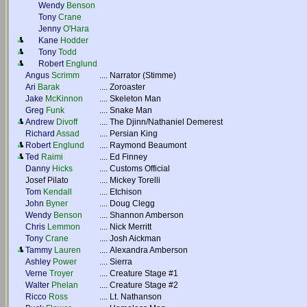
Wendy
Benson
Tony
Crane
Jenny
O'Hara
Kane
Hodder
Tony
Todd
Robert
Englund
Angus
Scrimm
....
Narrator (Stimme)
Ari
Barak
....
Zoroaster
Jake
McKinnon
....
Skeleton Man
Greg
Funk
....
Snake Man
Andrew
Divoff
....
The Djinn/Nathaniel Demerest
Richard
Assad
....
Persian King
Robert
Englund
....
Raymond Beaumont
Ted
Raimi
....
Ed Finney
Danny
Hicks
....
Customs Official
Josef Pilato
....
Mickey Torelli
Tom
Kendall
....
Etchison
John
Byner
....
Doug Clegg
Wendy
Benson
....
Shannon Amberson
Chris
Lemmon
....
Nick Merritt
Tony
Crane
....
Josh Aickman
Tammy
Lauren
....
Alexandra Amberson
Ashley
Power
....
Sierra
Verne
Troyer
....
Creature Stage #1
Walter
Phelan
....
Creature Stage #2
Ricco
Ross
....
Lt. Nathanson