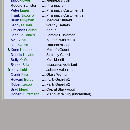
Buck
Flower
....
Homeless Man
Reggie Banister
....
Pharmacist
Peter
Liapis
....
Pharmacy Customer #1
Frank
Nicotero
....
Pharmacy Customer #2
Brian
Klugman
....
Medical Student
Jenny
O'Hara
....
Wendy Derleth
Gretchen
Palmer
....
Ariella
Jean
St. James
....
Female Customer
Azita
Azar
....
Student with Mask
Joe
Svezia
....
Uniformed Cop
Kane
Hodder
....
Merritt's Guard
Dennis
Hayden
....
Security Guard
Betty
McGuire
....
Mrs. Merritt
Renee
Faia
....
Insurance Assistant
Tony
Todd
....
Johnny Valentine
Cyndi
Pass
....
Glass Woman
Howard
Berger
....
Party Guard #1
Robert
Jacob
....
Party Guard #2
Brad
Mead
....
Cop at Blackwood
Robert
Kurtzmann
....
Piano Wire Guy (uncredited)