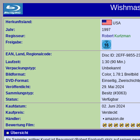
Wishmast
Herkunftsland:
USA
Jahr:
1997
Regisseur:
Robert
Kurtzman
Freigabe:
EAN, Land, Regionalcode:
Disc ID: 2EFF-9855-2
Laufzeit:
1:30 (90 Min.)
Verpackungstyp:
Unbekannt
Bildformat:
Color, 1.78:1 Breitbild
DVD-Format:
Einseitig, Zweischichti
Veröffentlicht:
29. Mai 2024
Sammlungstyp:
Besitz (#3063)
Status:
Verfügbar
Kaufdatum:
02. Juni 2024
Kaufpreis:
Versteckt
Händler:
•
amazon.de
Bewertung Film:
Übersicht
Als Sammler antiker Kunst ist Beaumont (Robert Englund) stolz auf seinen neu