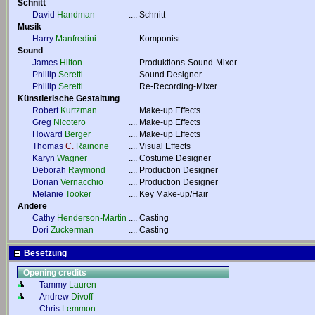
Schnitt
David
Handman
....
Schnitt
Musik
Harry
Manfredini
....
Komponist
Sound
James
Hilton
....
Produktions-Sound-Mixer
Phillip
Seretti
....
Sound Designer
Phillip
Seretti
....
Re-Recording-Mixer
Künstlerische Gestaltung
Robert
Kurtzman
....
Make-up Effects
Greg
Nicotero
....
Make-up Effects
Howard
Berger
....
Make-up Effects
Thomas
C.
Rainone
....
Visual Effects
Karyn
Wagner
....
Costume Designer
Deborah
Raymond
....
Production Designer
Dorian
Vernacchio
....
Production Designer
Melanie
Tooker
....
Key Make-up/Hair
Andere
Cathy
Henderson-Martin
....
Casting
Dori
Zuckerman
....
Casting
Besetzung
Opening credits
Tammy
Lauren
Andrew
Divoff
Chris
Lemmon