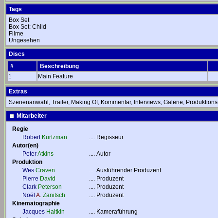
Tags
Box Set
Box Set: Child
Filme
Ungesehen
Discs
#
Beschreibung
1
Main Feature
Extras
Szenenanwahl, Trailer, Making Of, Kommentar, Interviews, Galerie, Produktion
Mitarbeiter
Regie
Robert
Kurtzman
....
Regisseur
Autor(en)
Peter
Atkins
....
Autor
Produktion
Wes
Craven
....
Ausführender Produzent
Pierre
David
....
Produzent
Clark
Peterson
....
Produzent
Noël
A.
Zanitsch
....
Produzent
Kinematographie
Jacques
Haitkin
....
Kameraführung