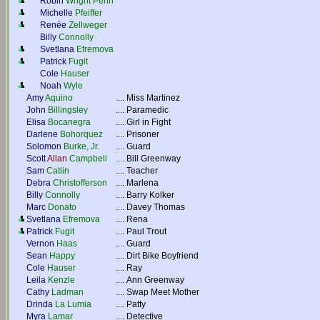
Robin
Wright Penn
Michelle
Pfeiffer
Renée
Zellweger
Billy
Connolly
Svetlana
Efremova
Patrick
Fugit
Cole
Hauser
Noah
Wyle
Amy
Aquino
....
Miss Martinez
John
Billingsley
....
Paramedic
Elisa
Bocanegra
....
Girl in Fight
Darlene
Bohorquez
....
Prisoner
Solomon
Burke, Jr.
....
Guard
Scott
Allan
Campbell
....
Bill Greenway
Sam
Catlin
....
Teacher
Debra
Christofferson
....
Marlena
Billy
Connolly
....
Barry Kolker
Marc
Donato
....
Davey Thomas
Svetlana
Efremova
....
Rena
Patrick
Fugit
....
Paul Trout
Vernon
Haas
....
Guard
Sean
Happy
....
Dirt Bike Boyfriend
Cole
Hauser
....
Ray
Leila
Kenzle
....
Ann Greenway
Cathy
Ladman
....
Swap Meet Mother
Drinda
La Lumia
....
Patty
Myra
Lamar
....
Detective