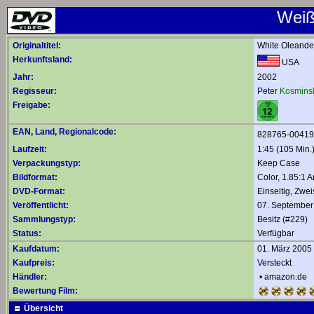
Weiß
Originaltitel:
White Oleande
Herkunftsland:
USA
Jahr:
2002
Regisseur:
Peter
Kosmins
Freigabe:
EAN, Land, Regionalcode:
828765-0041
Laufzeit:
1:45 (105 Min.
Verpackungstyp:
Keep Case
Bildformat:
Color, 1.85:1 
DVD-Format:
Einseitig, Zwei
Veröffentlicht:
07. September
Sammlungstyp:
Besitz (#229)
Status:
Verfügbar
Kaufdatum:
01. März 2005
Kaufpreis:
Versteckt
Händler:
•
amazon.de
Bewertung Film:
Übersicht