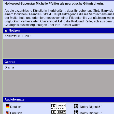
Hollywood-Superstar Michelle Pfeiffer als neurotische Giftmischerin.
Als die exzentrische Künstlerin Ingrid erfährt, dass ihr Lebensgefährte Barry sie 
einem tödlichen Oleander-Extrakt. Hauptleidtragende dieses Verbrechens aus Lei
der Mutter halt- und orientierungslos von einer Pflegefamilie zur nächsten weite
unglücklich verheirateten Claire findet Astrid die Kraft und Reife, sich aus de
Gefängnis aus mit Argusaugen über ihre Tochter wacht...
Notizen
Ankunft: 08.03.2005
Genres
Drama
Audioformate
Dolby Digital 5.1
Deutsch
Dolby Digital 5.1
Englisch