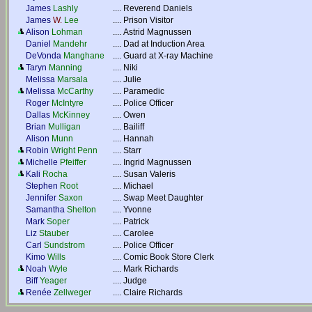
James
Lashly
....
Reverend Daniels
James
W.
Lee
....
Prison Visitor
Alison
Lohman
....
Astrid Magnussen
Daniel
Mandehr
....
Dad at Induction Area
DeVonda
Manghane
....
Guard at X-ray Machine
Taryn
Manning
....
Niki
Melissa
Marsala
....
Julie
Melissa
McCarthy
....
Paramedic
Roger
McIntyre
....
Police Officer
Dallas
McKinney
....
Owen
Brian
Mulligan
....
Bailiff
Alison
Munn
....
Hannah
Robin
Wright Penn
....
Starr
Michelle
Pfeiffer
....
Ingrid Magnussen
Kali
Rocha
....
Susan Valeris
Stephen
Root
....
Michael
Jennifer
Saxon
....
Swap Meet Daughter
Samantha
Shelton
....
Yvonne
Mark
Soper
....
Patrick
Liz
Stauber
....
Carolee
Carl
Sundstrom
....
Police Officer
Kimo
Wills
....
Comic Book Store Clerk
Noah
Wyle
....
Mark Richards
Biff
Yeager
....
Judge
Renée
Zellweger
....
Claire Richards