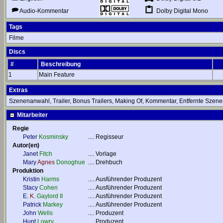
Dolby Digital Mono
Audio-Kommentar
Tags
Filme
Discs
#
Beschreibung
1
Main Feature
Extras
Szenenanwahl, Trailer, Bonus Trailers, Making Of, Kommentar, Entfernte Szenen
Mitarbeiter
Regie
Peter
Kosminsky
....
Regisseur
Autor(en)
Janet
Fitch
....
Vorlage
Mary
Agnes
Donoghue
....
Drehbuch
Produktion
Kristin
Harms
....
Ausführender Produzent
Stacy
Cohen
....
Ausführender Produzent
E.
K.
Gaylord II
....
Ausführender Produzent
Patrick
Markey
....
Ausführender Produzent
John
Wells
....
Produzent
Hunt
Lowry
....
Produzent