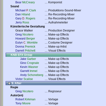
Bear
McCreary
....
Komponist
Sound
Michael
P.
Clark
....
Produktions-Sound-Mixer
Dan
Hiland
....
Re-Recording-Mixer
Gary
D.
Rogers
....
Re-Recording-Mixer
Jerry
Ross
....
Aufnahmeleiter
Künstlerische Gestaltung
Grace Walker
....
Production Designer
Greg
Nicotero
....
Make-up Effects
Howard
Berger
....
Make-up Effects
Eulyn
C.
Womble
....
Costume Designer
Donna
Premick
....
Make-up Artist
Darrell
Pritchett
....
Visual Effects
KNB EFX Group
Jake
Garber
....
Make-up Effects
Gino
Crognale
....
Make-up Effects
Kevin
Wasner
....
Make-up Effects
Garrett
Immel
....
Make-up Effects
Andy
Schoneberg
....
Make-up Effects
Victor
Scalise
....
Visual Effects
9. After
Regie
Greg
Nicotero
....
Regisseur
Autor(en)
Robert
Kirkman
....
Vorlage
Tony
Moore
....
Vorlage