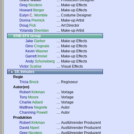
Grace Walker
....
Production Designer
Greg
Nicotero
....
Make-up Effects
Howard
Berger
....
Make-up Effects
Eulyn
C.
Womble
....
Costume Designer
Donna
Premick
....
Make-up Artist
Doug
Fick
....
Art Director
Yolanda
Sheridan
....
Make-up Artist
KNB EFX Group
Jake
Garber
....
Make-up Effects
Gino
Crognale
....
Make-up Effects
Kevin
Wasner
....
Make-up Effects
Garrett
Immel
....
Make-up Effects
Andy
Schoneberg
....
Make-up Effects
Victor
Scalise
....
Visual Effects
10. Inmates
Regie
Tricia
Brock
....
Regisseur
Autor(en)
Robert
Kirkman
....
Vorlage
Tony
Moore
....
Vorlage
Charlie
Adlard
....
Vorlage
Matthew
Negrete
....
Autor
Channing
Powell
....
Autor
Produktion
Robert
Kirkman
....
Ausführender Produzent
David
Alpert
....
Ausführender Produzent
Greg
Nicotero
....
Ausführender Produzent