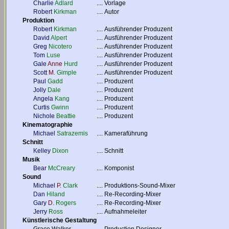
Charlie
Adlard
....
Vorlage
Robert
Kirkman
....
Autor
Produktion
Robert
Kirkman
....
Ausführender Produzent
David
Alpert
....
Ausführender Produzent
Greg
Nicotero
....
Ausführender Produzent
Tom
Luse
....
Ausführender Produzent
Gale
Anne
Hurd
....
Ausführender Produzent
Scott
M.
Gimple
....
Ausführender Produzent
Paul
Gadd
....
Produzent
Jolly
Dale
....
Produzent
Angela
Kang
....
Produzent
Curtis
Gwinn
....
Produzent
Nichole
Beattie
....
Produzent
Kinematographie
Michael
Satrazemis
....
Kameraführung
Schnitt
Kelley
Dixon
....
Schnitt
Musik
Bear
McCreary
....
Komponist
Sound
Michael
P.
Clark
....
Produktions-Sound-Mixer
Dan
Hiland
....
Re-Recording-Mixer
Gary
D.
Rogers
....
Re-Recording-Mixer
Jerry
Ross
....
Aufnahmeleiter
Künstlerische Gestaltung