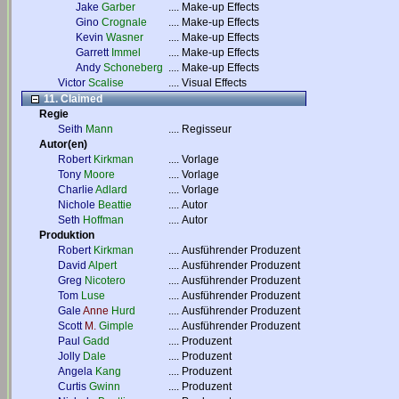
Jake
Garber
....
Make-up Effects
Gino
Crognale
....
Make-up Effects
Kevin
Wasner
....
Make-up Effects
Garrett
Immel
....
Make-up Effects
Andy
Schoneberg
....
Make-up Effects
Victor
Scalise
....
Visual Effects
11. Claimed
Regie
Seith
Mann
....
Regisseur
Autor(en)
Robert
Kirkman
....
Vorlage
Tony
Moore
....
Vorlage
Charlie
Adlard
....
Vorlage
Nichole
Beattie
....
Autor
Seth
Hoffman
....
Autor
Produktion
Robert
Kirkman
....
Ausführender Produzent
David
Alpert
....
Ausführender Produzent
Greg
Nicotero
....
Ausführender Produzent
Tom
Luse
....
Ausführender Produzent
Gale
Anne
Hurd
....
Ausführender Produzent
Scott
M.
Gimple
....
Ausführender Produzent
Paul
Gadd
....
Produzent
Jolly
Dale
....
Produzent
Angela
Kang
....
Produzent
Curtis
Gwinn
....
Produzent