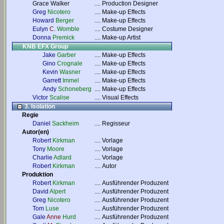
Grace Walker
....
Production Designer
Greg
Nicotero
....
Make-up Effects
Howard
Berger
....
Make-up Effects
Eulyn
C.
Womble
....
Costume Designer
Donna
Premick
....
Make-up Artist
KNB EFX Group
Jake
Garber
....
Make-up Effects
Gino
Crognale
....
Make-up Effects
Kevin
Wasner
....
Make-up Effects
Garrett
Immel
....
Make-up Effects
Andy
Schoneberg
....
Make-up Effects
Victor
Scalise
....
Visual Effects
3. Isolation
Regie
Daniel
Sackheim
....
Regisseur
Autor(en)
Robert
Kirkman
....
Vorlage
Tony
Moore
....
Vorlage
Charlie
Adlard
....
Vorlage
Robert
Kirkman
....
Autor
Produktion
Robert
Kirkman
....
Ausführender Produzent
David
Alpert
....
Ausführender Produzent
Greg
Nicotero
....
Ausführender Produzent
Tom
Luse
....
Ausführender Produzent
Gale
Anne
Hurd
....
Ausführender Produzent