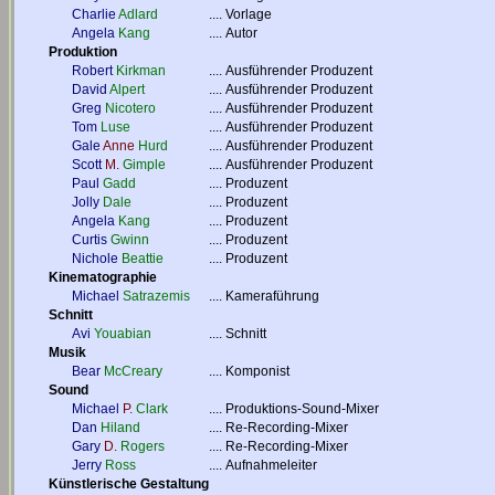
Charlie
Adlard
....
Vorlage
Angela
Kang
....
Autor
Produktion
Robert
Kirkman
....
Ausführender Produzent
David
Alpert
....
Ausführender Produzent
Greg
Nicotero
....
Ausführender Produzent
Tom
Luse
....
Ausführender Produzent
Gale
Anne
Hurd
....
Ausführender Produzent
Scott
M.
Gimple
....
Ausführender Produzent
Paul
Gadd
....
Produzent
Jolly
Dale
....
Produzent
Angela
Kang
....
Produzent
Curtis
Gwinn
....
Produzent
Nichole
Beattie
....
Produzent
Kinematographie
Michael
Satrazemis
....
Kameraführung
Schnitt
Avi
Youabian
....
Schnitt
Musik
Bear
McCreary
....
Komponist
Sound
Michael
P.
Clark
....
Produktions-Sound-Mixer
Dan
Hiland
....
Re-Recording-Mixer
Gary
D.
Rogers
....
Re-Recording-Mixer
Jerry
Ross
....
Aufnahmeleiter
Künstlerische Gestaltung