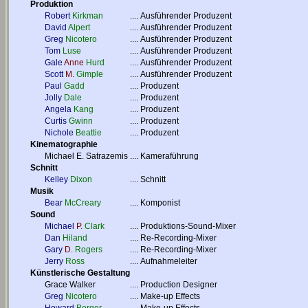
Produktion
Robert
Kirkman
....
Ausführender Produzent
David
Alpert
....
Ausführender Produzent
Greg
Nicotero
....
Ausführender Produzent
Tom
Luse
....
Ausführender Produzent
Gale
Anne
Hurd
....
Ausführender Produzent
Scott
M.
Gimple
....
Ausführender Produzent
Paul
Gadd
....
Produzent
Jolly
Dale
....
Produzent
Angela
Kang
....
Produzent
Curtis
Gwinn
....
Produzent
Nichole
Beattie
....
Produzent
Kinematographie
Michael E. Satrazemis
....
Kameraführung
Schnitt
Kelley
Dixon
....
Schnitt
Musik
Bear
McCreary
....
Komponist
Sound
Michael
P.
Clark
....
Produktions-Sound-Mixer
Dan
Hiland
....
Re-Recording-Mixer
Gary
D.
Rogers
....
Re-Recording-Mixer
Jerry
Ross
....
Aufnahmeleiter
Künstlerische Gestaltung
Grace Walker
....
Production Designer
Greg
Nicotero
....
Make-up Effects