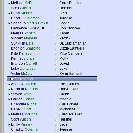
Melissa
McBride
....
Carol Peletier
Scott
Wilson
....
Hershel
Emily
Kinney
....
Beth
Chad
L.
Coleman
....
Tyreese
Sonequa
Martin-Green
....
Sasha
Lawrence Gilliard, Jr.
....
Bob Stookey
Melissa
Ponzio
....
Karen
Vincent
Martella
....
Patrick
Sunkrish
Bala
....
Dr. Subramanian
Brighton
Sharbino
....
Lizzie Samuels
Kyla
Kenedy
....
Mika Samuels
Kennedy
Brice
....
Molly
Brandon
Carroll
....
David
Luke
Donaldson
....
Luke
Victor
McCay
....
Ryan Samuels
3. Isolation
Andrew
Lincoln
....
Rick Grimes
Norman
Reedus
....
Daryl Dixon
Steven
Yeun
....
Glenn
Lauren
Cohan
....
Maggie
Chandler
Riggs
....
Carl Grimes
Danai
Gurira
....
Michonne
Melissa
McBride
....
Carol Peletier
Scott
Wilson
....
Hershel
Emily
Kinney
....
Beth
Chad
L.
Coleman
....
Tyreese