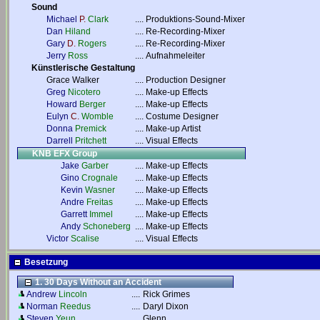
Sound
Michael
P.
Clark
....
Produktions-Sound-Mixer
Dan
Hiland
....
Re-Recording-Mixer
Gary
D.
Rogers
....
Re-Recording-Mixer
Jerry
Ross
....
Aufnahmeleiter
Künstlerische Gestaltung
Grace Walker
....
Production Designer
Greg
Nicotero
....
Make-up Effects
Howard
Berger
....
Make-up Effects
Eulyn
C.
Womble
....
Costume Designer
Donna
Premick
....
Make-up Artist
Darrell
Pritchett
....
Visual Effects
KNB EFX Group
Jake
Garber
....
Make-up Effects
Gino
Crognale
....
Make-up Effects
Kevin
Wasner
....
Make-up Effects
Andre
Freitas
....
Make-up Effects
Garrett
Immel
....
Make-up Effects
Andy
Schoneberg
....
Make-up Effects
Victor
Scalise
....
Visual Effects
Besetzung
1. 30 Days Without an Accident
Andrew
Lincoln
....
Rick Grimes
Norman
Reedus
....
Daryl Dixon
Steven
Yeun
....
Glenn