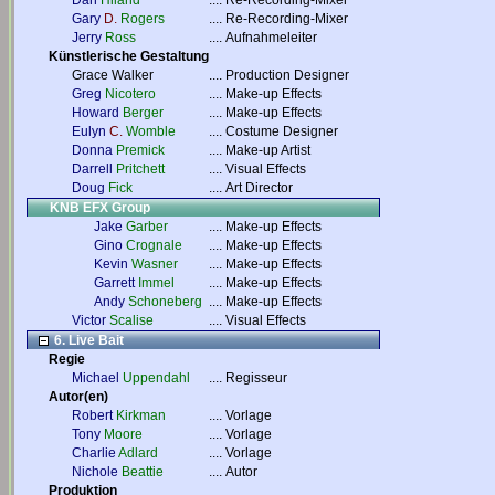
Dan
Hiland
....
Re-Recording-Mixer
Gary
D.
Rogers
....
Re-Recording-Mixer
Jerry
Ross
....
Aufnahmeleiter
Künstlerische Gestaltung
Grace Walker
....
Production Designer
Greg
Nicotero
....
Make-up Effects
Howard
Berger
....
Make-up Effects
Eulyn
C.
Womble
....
Costume Designer
Donna
Premick
....
Make-up Artist
Darrell
Pritchett
....
Visual Effects
Doug
Fick
....
Art Director
KNB EFX Group
Jake
Garber
....
Make-up Effects
Gino
Crognale
....
Make-up Effects
Kevin
Wasner
....
Make-up Effects
Garrett
Immel
....
Make-up Effects
Andy
Schoneberg
....
Make-up Effects
Victor
Scalise
....
Visual Effects
6. Live Bait
Regie
Michael
Uppendahl
....
Regisseur
Autor(en)
Robert
Kirkman
....
Vorlage
Tony
Moore
....
Vorlage
Charlie
Adlard
....
Vorlage
Nichole
Beattie
....
Autor
Produktion