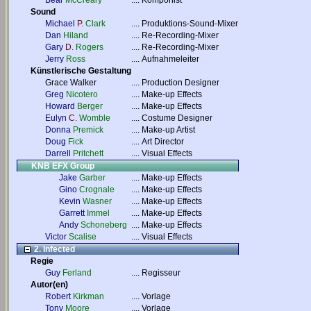
Bear
McCreary
....
Komponist
Sound
Michael
P.
Clark
....
Produktions-Sound-Mixer
Dan
Hiland
....
Re-Recording-Mixer
Gary
D.
Rogers
....
Re-Recording-Mixer
Jerry
Ross
....
Aufnahmeleiter
Künstlerische Gestaltung
Grace Walker
....
Production Designer
Greg
Nicotero
....
Make-up Effects
Howard
Berger
....
Make-up Effects
Eulyn
C.
Womble
....
Costume Designer
Donna
Premick
....
Make-up Artist
Doug
Fick
....
Art Director
Darrell
Pritchett
....
Visual Effects
KNB EFX Group
Jake
Garber
....
Make-up Effects
Gino
Crognale
....
Make-up Effects
Kevin
Wasner
....
Make-up Effects
Garrett
Immel
....
Make-up Effects
Andy
Schoneberg
....
Make-up Effects
Victor
Scalise
....
Visual Effects
2. Infected
Regie
Guy
Ferland
....
Regisseur
Autor(en)
Robert
Kirkman
....
Vorlage
Tony
Moore
....
Vorlage