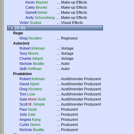
Kevin
Wasner
....
Make-up Effects
Caley
Brooks
....
Make-up Effects
Garrett
Immel
....
Make-up Effects
Andy
Schoneberg
....
Make-up Effects
Victor
Scalise
....
Visual Effects
15. Us
Regie
Greg
Nicotero
....
Regisseur
Autor(en)
Robert
Kirkman
....
Vorlage
Tony
Moore
....
Vorlage
Charlie
Adlard
....
Vorlage
Nichole
Beattie
....
Autor
Seth
Hoffman
....
Autor
Produktion
Robert
Kirkman
....
Ausführender Produzent
David
Alpert
....
Ausführender Produzent
Greg
Nicotero
....
Ausführender Produzent
Tom
Luse
....
Ausführender Produzent
Gale
Anne
Hurd
....
Ausführender Produzent
Scott
M.
Gimple
....
Ausführender Produzent
Paul
Gadd
....
Produzent
Jolly
Dale
....
Produzent
Angela
Kang
....
Produzent
Curtis
Gwinn
....
Produzent
Nichole
Beattie
....
Produzent