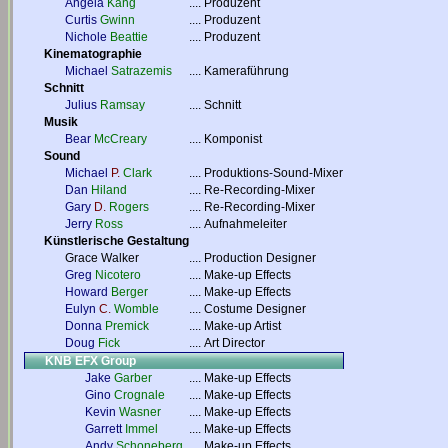
Angela
Kang
....
Produzent
Curtis
Gwinn
....
Produzent
Nichole
Beattie
....
Produzent
Kinematographie
Michael
Satrazemis
....
Kameraführung
Schnitt
Julius
Ramsay
....
Schnitt
Musik
Bear
McCreary
....
Komponist
Sound
Michael
P.
Clark
....
Produktions-Sound-Mixer
Dan
Hiland
....
Re-Recording-Mixer
Gary
D.
Rogers
....
Re-Recording-Mixer
Jerry
Ross
....
Aufnahmeleiter
Künstlerische Gestaltung
Grace Walker
....
Production Designer
Greg
Nicotero
....
Make-up Effects
Howard
Berger
....
Make-up Effects
Eulyn
C.
Womble
....
Costume Designer
Donna
Premick
....
Make-up Artist
Doug
Fick
....
Art Director
KNB EFX Group
Jake
Garber
....
Make-up Effects
Gino
Crognale
....
Make-up Effects
Kevin
Wasner
....
Make-up Effects
Garrett
Immel
....
Make-up Effects
Andy
Schoneberg
....
Make-up Effects