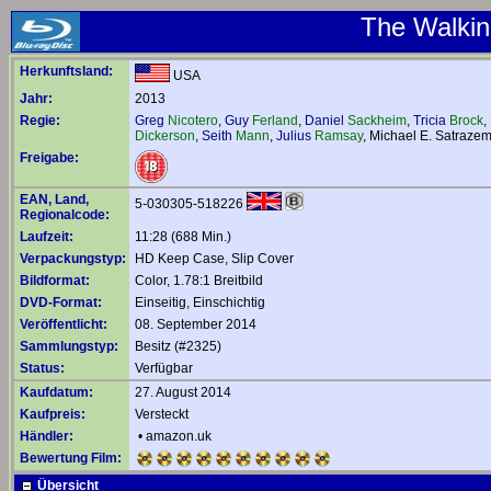
The Walkin
Herkunftsland:
USA
Jahr:
2013
Regie:
Greg
Nicotero
,
Guy
Ferland
,
Daniel
Sackheim
,
Tricia
Brock
,
Dickerson
,
Seith
Mann
,
Julius
Ramsay
,
Michael E. Satrazem
Freigabe:
EAN, Land,
5-030305-518226
Regionalcode:
Laufzeit:
11:28 (688 Min.)
Verpackungstyp:
HD Keep Case, Slip Cover
Bildformat:
Color, 1.78:1 Breitbild
DVD-Format:
Einseitig, Einschichtig
Veröffentlicht:
08. September 2014
Sammlungstyp:
Besitz (#2325)
Status:
Verfügbar
Kaufdatum:
27. August 2014
Kaufpreis:
Versteckt
Händler:
•
amazon.uk
Bewertung Film:
Übersicht