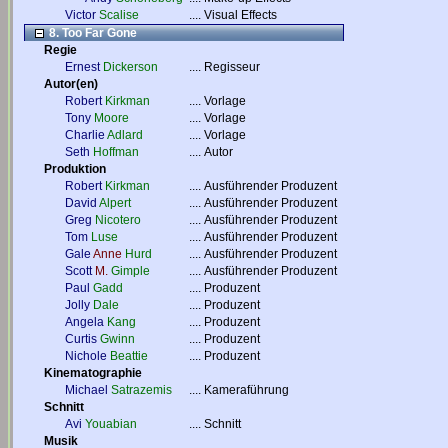
Victor
Scalise
....
Visual Effects
8. Too Far Gone
Regie
Ernest
Dickerson
....
Regisseur
Autor(en)
Robert
Kirkman
....
Vorlage
Tony
Moore
....
Vorlage
Charlie
Adlard
....
Vorlage
Seth
Hoffman
....
Autor
Produktion
Robert
Kirkman
....
Ausführender Produzent
David
Alpert
....
Ausführender Produzent
Greg
Nicotero
....
Ausführender Produzent
Tom
Luse
....
Ausführender Produzent
Gale
Anne
Hurd
....
Ausführender Produzent
Scott
M.
Gimple
....
Ausführender Produzent
Paul
Gadd
....
Produzent
Jolly
Dale
....
Produzent
Angela
Kang
....
Produzent
Curtis
Gwinn
....
Produzent
Nichole
Beattie
....
Produzent
Kinematographie
Michael
Satrazemis
....
Kameraführung
Schnitt
Avi
Youabian
....
Schnitt
Musik