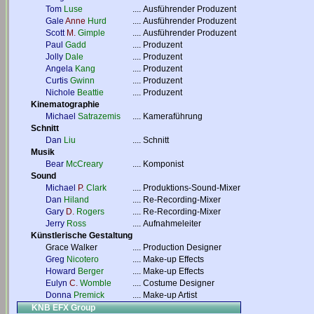
Tom
Luse
....
Ausführender Produzent
Gale
Anne
Hurd
....
Ausführender Produzent
Scott
M.
Gimple
....
Ausführender Produzent
Paul
Gadd
....
Produzent
Jolly
Dale
....
Produzent
Angela
Kang
....
Produzent
Curtis
Gwinn
....
Produzent
Nichole
Beattie
....
Produzent
Kinematographie
Michael
Satrazemis
....
Kameraführung
Schnitt
Dan
Liu
....
Schnitt
Musik
Bear
McCreary
....
Komponist
Sound
Michael
P.
Clark
....
Produktions-Sound-Mixer
Dan
Hiland
....
Re-Recording-Mixer
Gary
D.
Rogers
....
Re-Recording-Mixer
Jerry
Ross
....
Aufnahmeleiter
Künstlerische Gestaltung
Grace Walker
....
Production Designer
Greg
Nicotero
....
Make-up Effects
Howard
Berger
....
Make-up Effects
Eulyn
C.
Womble
....
Costume Designer
Donna
Premick
....
Make-up Artist
KNB EFX Group