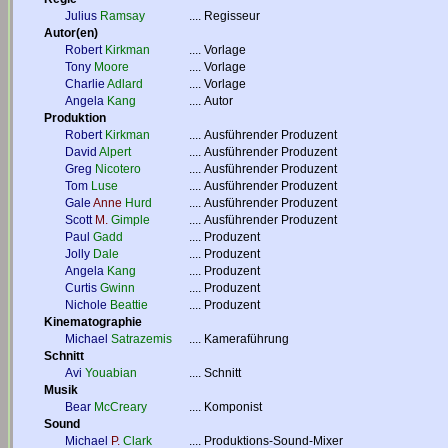
Julius
Ramsay
....
Regisseur
Autor(en)
Robert
Kirkman
....
Vorlage
Tony
Moore
....
Vorlage
Charlie
Adlard
....
Vorlage
Angela
Kang
....
Autor
Produktion
Robert
Kirkman
....
Ausführender Produzent
David
Alpert
....
Ausführender Produzent
Greg
Nicotero
....
Ausführender Produzent
Tom
Luse
....
Ausführender Produzent
Gale
Anne
Hurd
....
Ausführender Produzent
Scott
M.
Gimple
....
Ausführender Produzent
Paul
Gadd
....
Produzent
Jolly
Dale
....
Produzent
Angela
Kang
....
Produzent
Curtis
Gwinn
....
Produzent
Nichole
Beattie
....
Produzent
Kinematographie
Michael
Satrazemis
....
Kameraführung
Schnitt
Avi
Youabian
....
Schnitt
Musik
Bear
McCreary
....
Komponist
Sound
Michael
P.
Clark
....
Produktions-Sound-Mixer