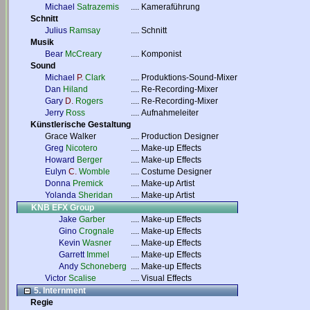
Michael
Satrazemis
....
Kameraführung
Schnitt
Julius
Ramsay
....
Schnitt
Musik
Bear
McCreary
....
Komponist
Sound
Michael
P.
Clark
....
Produktions-Sound-Mixer
Dan
Hiland
....
Re-Recording-Mixer
Gary
D.
Rogers
....
Re-Recording-Mixer
Jerry
Ross
....
Aufnahmeleiter
Künstlerische Gestaltung
Grace Walker
....
Production Designer
Greg
Nicotero
....
Make-up Effects
Howard
Berger
....
Make-up Effects
Eulyn
C.
Womble
....
Costume Designer
Donna
Premick
....
Make-up Artist
Yolanda
Sheridan
....
Make-up Artist
KNB EFX Group
Jake
Garber
....
Make-up Effects
Gino
Crognale
....
Make-up Effects
Kevin
Wasner
....
Make-up Effects
Garrett
Immel
....
Make-up Effects
Andy
Schoneberg
....
Make-up Effects
Victor
Scalise
....
Visual Effects
5. Internment
Regie