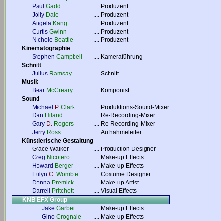
Paul
Gadd
....
Produzent
Jolly
Dale
....
Produzent
Angela
Kang
....
Produzent
Curtis
Gwinn
....
Produzent
Nichole
Beattie
....
Produzent
Kinematographie
Stephen
Campbell
....
Kameraführung
Schnitt
Julius
Ramsay
....
Schnitt
Musik
Bear
McCreary
....
Komponist
Sound
Michael
P.
Clark
....
Produktions-Sound-Mixer
Dan
Hiland
....
Re-Recording-Mixer
Gary
D.
Rogers
....
Re-Recording-Mixer
Jerry
Ross
....
Aufnahmeleiter
Künstlerische Gestaltung
Grace Walker
....
Production Designer
Greg
Nicotero
....
Make-up Effects
Howard
Berger
....
Make-up Effects
Eulyn
C.
Womble
....
Costume Designer
Donna
Premick
....
Make-up Artist
Darrell
Pritchett
....
Visual Effects
KNB EFX Group
Jake
Garber
....
Make-up Effects
Gino
Crognale
....
Make-up Effects