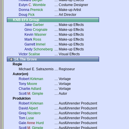
Howard
Berger
....
Make-up Effects
Eulyn
C.
Womble
....
Costume Designer
Donna
Premick
....
Make-up Artist
Doug
Fick
....
Art Director
KNB EFX Group
Jake
Garber
....
Make-up Effects
Gino
Crognale
....
Make-up Effects
Kevin
Wasner
....
Make-up Effects
Mark
Ross
....
Make-up Effects
Garrett
Immel
....
Make-up Effects
Andy
Schoneberg
....
Make-up Effects
Victor
Scalise
....
Visual Effects
14. The Grove
Regie
Michael E. Satrazemis
....
Regisseur
Autor(en)
Robert
Kirkman
....
Vorlage
Tony
Moore
....
Vorlage
Charlie
Adlard
....
Vorlage
Scott
M.
Gimple
....
Autor
Produktion
Robert
Kirkman
....
Ausführender Produzent
David
Alpert
....
Ausführender Produzent
Greg
Nicotero
....
Ausführender Produzent
Tom
Luse
....
Ausführender Produzent
Gale
Anne
Hurd
....
Ausführender Produzent
Scott
M.
Gimple
....
Ausführender Produzent