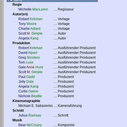
Regie
Michelle
MacLaren
....
Regisseur
Autor(en)
Robert
Kirkman
....
Vorlage
Tony
Moore
....
Vorlage
Charlie
Adlard
....
Vorlage
Scott
M.
Gimple
....
Autor
Angela
Kang
....
Autor
Produktion
Robert
Kirkman
....
Ausführender Produzent
David
Alpert
....
Ausführender Produzent
Greg
Nicotero
....
Ausführender Produzent
Tom
Luse
....
Ausführender Produzent
Gale
Anne
Hurd
....
Ausführender Produzent
Scott
M.
Gimple
....
Ausführender Produzent
Paul
Gadd
....
Produzent
Jolly
Dale
....
Produzent
Angela
Kang
....
Produzent
Curtis
Gwinn
....
Produzent
Nichole
Beattie
....
Produzent
Kinematographie
Michael E. Satrazemis
....
Kameraführung
Schnitt
Julius
Ramsay
....
Schnitt
Musik
Bear
McCreary
....
Komponist