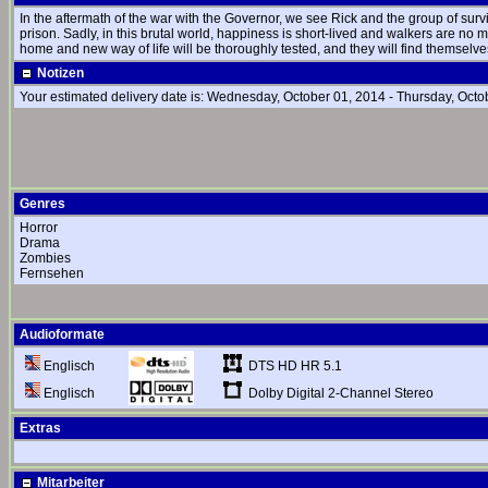
In the aftermath of the war with the Governor, we see Rick and the group of survi
prison. Sadly, in this brutal world, happiness is short-lived and walkers are no 
home and new way of life will be thoroughly tested, and they will find themselve
Notizen
Your estimated delivery date is: Wednesday, October 01, 2014 - Thursday, Octo
Genres
Horror
Drama
Zombies
Fernsehen
Audioformate
DTS HD HR 5.1
Englisch
Dolby Digital 2-Channel Stereo
Englisch
Extras
Mitarbeiter