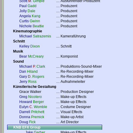
Scott
M.
Gimple
....
Ausführender Produzent
Paul
Gadd
....
Produzent
Jolly
Dale
....
Produzent
Angela
Kang
....
Produzent
Curtis
Gwinn
....
Produzent
Nichole
Beattie
....
Produzent
Kinematographie
Michael
Satrazemis
....
Kameraführung
Schnitt
Kelley
Dixon
....
Schnitt
Musik
Bear
McCreary
....
Komponist
Sound
Michael
P.
Clark
....
Produktions-Sound-Mixer
Dan
Hiland
....
Re-Recording-Mixer
Gary
D.
Rogers
....
Re-Recording-Mixer
Jerry
Ross
....
Aufnahmeleiter
Künstlerische Gestaltung
Grace Walker
....
Production Designer
Greg
Nicotero
....
Make-up Effects
Howard
Berger
....
Make-up Effects
Eulyn
C.
Womble
....
Costume Designer
Darrell
Pritchett
....
Visual Effects
Donna
Premick
....
Make-up Artist
Doug
Fick
....
Art Director
KNB EFX Group
Jake
Garber
....
Make-up Effects