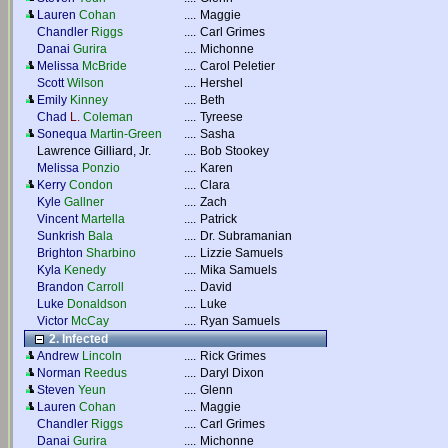
Lauren
Cohan
....
Maggie
Chandler
Riggs
....
Carl Grimes
Danai
Gurira
....
Michonne
Melissa
McBride
....
Carol Peletier
Scott
Wilson
....
Hershel
Emily
Kinney
....
Beth
Chad
L.
Coleman
....
Tyreese
Sonequa
Martin-Green
....
Sasha
Lawrence Gilliard, Jr.
....
Bob Stookey
Melissa
Ponzio
....
Karen
Kerry
Condon
....
Clara
Kyle
Gallner
....
Zach
Vincent
Martella
....
Patrick
Sunkrish
Bala
....
Dr. Subramanian
Brighton
Sharbino
....
Lizzie Samuels
Kyla
Kenedy
....
Mika Samuels
Brandon
Carroll
....
David
Luke
Donaldson
....
Luke
Victor
McCay
....
Ryan Samuels
2. Infected
Andrew
Lincoln
....
Rick Grimes
Norman
Reedus
....
Daryl Dixon
Steven
Yeun
....
Glenn
Lauren
Cohan
....
Maggie
Chandler
Riggs
....
Carl Grimes
Danai
Gurira
....
Michonne