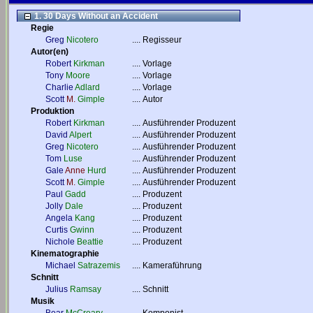
1. 30 Days Without an Accident
Regie
Greg
Nicotero
....
Regisseur
Autor(en)
Robert
Kirkman
....
Vorlage
Tony
Moore
....
Vorlage
Charlie
Adlard
....
Vorlage
Scott
M.
Gimple
....
Autor
Produktion
Robert
Kirkman
....
Ausführender Produzent
David
Alpert
....
Ausführender Produzent
Greg
Nicotero
....
Ausführender Produzent
Tom
Luse
....
Ausführender Produzent
Gale
Anne
Hurd
....
Ausführender Produzent
Scott
M.
Gimple
....
Ausführender Produzent
Paul
Gadd
....
Produzent
Jolly
Dale
....
Produzent
Angela
Kang
....
Produzent
Curtis
Gwinn
....
Produzent
Nichole
Beattie
....
Produzent
Kinematographie
Michael
Satrazemis
....
Kameraführung
Schnitt
Julius
Ramsay
....
Schnitt
Musik