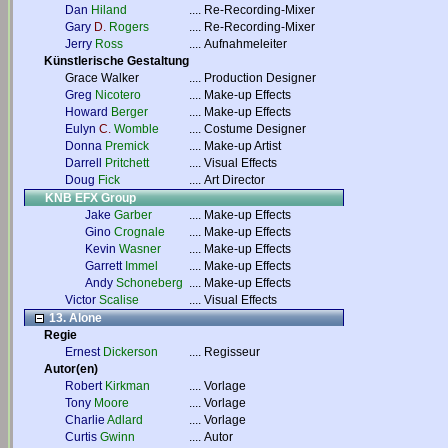
Dan
Hiland
....
Re-Recording-Mixer
Gary
D.
Rogers
....
Re-Recording-Mixer
Jerry
Ross
....
Aufnahmeleiter
Künstlerische Gestaltung
Grace Walker
....
Production Designer
Greg
Nicotero
....
Make-up Effects
Howard
Berger
....
Make-up Effects
Eulyn
C.
Womble
....
Costume Designer
Donna
Premick
....
Make-up Artist
Darrell
Pritchett
....
Visual Effects
Doug
Fick
....
Art Director
KNB EFX Group
Jake
Garber
....
Make-up Effects
Gino
Crognale
....
Make-up Effects
Kevin
Wasner
....
Make-up Effects
Garrett
Immel
....
Make-up Effects
Andy
Schoneberg
....
Make-up Effects
Victor
Scalise
....
Visual Effects
13. Alone
Regie
Ernest
Dickerson
....
Regisseur
Autor(en)
Robert
Kirkman
....
Vorlage
Tony
Moore
....
Vorlage
Charlie
Adlard
....
Vorlage
Curtis
Gwinn
....
Autor