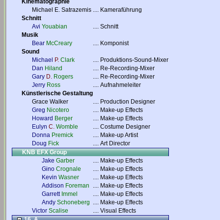
Kinematographie
Michael E. Satrazemis
....
Kameraführung
Schnitt
Avi
Youabian
....
Schnitt
Musik
Bear
McCreary
....
Komponist
Sound
Michael
P.
Clark
....
Produktions-Sound-Mixer
Dan
Hiland
....
Re-Recording-Mixer
Gary
D.
Rogers
....
Re-Recording-Mixer
Jerry
Ross
....
Aufnahmeleiter
Künstlerische Gestaltung
Grace Walker
....
Production Designer
Greg
Nicotero
....
Make-up Effects
Howard
Berger
....
Make-up Effects
Eulyn
C.
Womble
....
Costume Designer
Donna
Premick
....
Make-up Artist
Doug
Fick
....
Art Director
KNB EFX Group
Jake
Garber
....
Make-up Effects
Gino
Crognale
....
Make-up Effects
Kevin
Wasner
....
Make-up Effects
Addison
Foreman
....
Make-up Effects
Garrett
Immel
....
Make-up Effects
Andy
Schoneberg
....
Make-up Effects
Victor
Scalise
....
Visual Effects
16. A