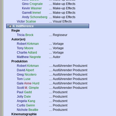
Gino
Crognale
....
Make-up Effects
Kevin
Wasner
....
Make-up Effects
Garrett
Immel
....
Make-up Effects
Andy
Schoneberg
....
Make-up Effects
Victor
Scalise
....
Visual Effects
4. Indifference
Regie
Tricia
Brock
....
Regisseur
Autor(en)
Robert
Kirkman
....
Vorlage
Tony
Moore
....
Vorlage
Charlie
Adlard
....
Vorlage
Matthew
Negrete
....
Autor
Produktion
Robert
Kirkman
....
Ausführender Produzent
David
Alpert
....
Ausführender Produzent
Greg
Nicotero
....
Ausführender Produzent
Tom
Luse
....
Ausführender Produzent
Gale
Anne
Hurd
....
Ausführender Produzent
Scott
M.
Gimple
....
Ausführender Produzent
Paul
Gadd
....
Produzent
Jolly
Dale
....
Produzent
Angela
Kang
....
Produzent
Curtis
Gwinn
....
Produzent
Nichole
Beattie
....
Produzent
Kinematographie