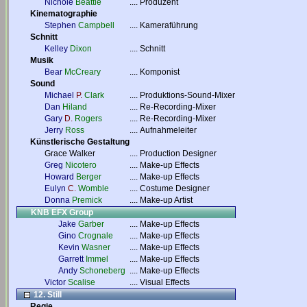
Nichole
Beattie
....
Produzent
Kinematographie
Stephen
Campbell
....
Kameraführung
Schnitt
Kelley
Dixon
....
Schnitt
Musik
Bear
McCreary
....
Komponist
Sound
Michael
P.
Clark
....
Produktions-Sound-Mixer
Dan
Hiland
....
Re-Recording-Mixer
Gary
D.
Rogers
....
Re-Recording-Mixer
Jerry
Ross
....
Aufnahmeleiter
Künstlerische Gestaltung
Grace Walker
....
Production Designer
Greg
Nicotero
....
Make-up Effects
Howard
Berger
....
Make-up Effects
Eulyn
C.
Womble
....
Costume Designer
Donna
Premick
....
Make-up Artist
KNB EFX Group
Jake
Garber
....
Make-up Effects
Gino
Crognale
....
Make-up Effects
Kevin
Wasner
....
Make-up Effects
Garrett
Immel
....
Make-up Effects
Andy
Schoneberg
....
Make-up Effects
Victor
Scalise
....
Visual Effects
12. Still
Regie