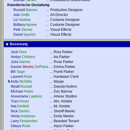
Mikhail
Sterkin
....
Produktions-Sound-Mixer
Künstlerische Gestaltung
Russell
Barnes
....
Production Designer
Ada
Smith
....
Art Director
Liz
Vastola
....
Costume Designer
Brittany
Agnew
....
Costume Designer
Pete
Gerner
....
Visual Effects
David
Isyomin
....
Visual Effects
Besetzung
Jack
Gore
....
Rory Parker
Ambyr
Childers
....
Iris Parker
Julia
Garner
....
Rose Parker
Kassie
Wesley
DePaiva
....
Emma Parker
Bill
Sage
....
Frank Parker
Laurent
Rejto
....
Hardware Clerk
Kelly
McGillis
....
Marge
Wyatt
Russell
....
Deputy Anders
Michael
Parks
....
Doc Barrow
Annemarie
Lawless
....
Arlene Stratton
Traci
Hovel
....
Mrs. Kimble
Nat
DeWolf
....
Mr. Kimble
Nick
Damici
....
Sheriff Meeks
Vonia
Arslanian
....
Emily Meeks
Larry
Fessenden
....
Bearded Tenant
Odeya
Rush
....
Alyce Parker