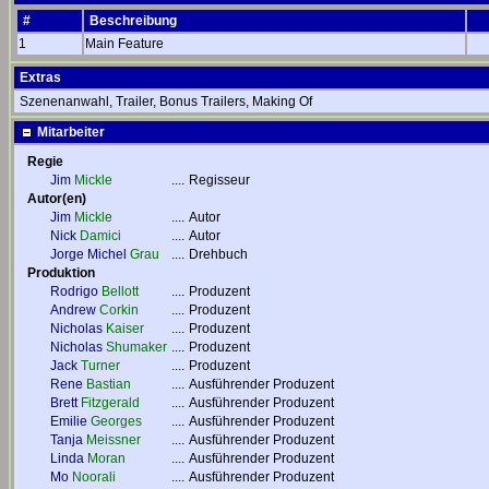
#
Beschreibung
1
Main Feature
Extras
Szenenanwahl, Trailer, Bonus Trailers, Making Of
Mitarbeiter
Regie
Jim
Mickle
....
Regisseur
Autor(en)
Jim
Mickle
....
Autor
Nick
Damici
....
Autor
Jorge Michel
Grau
....
Drehbuch
Produktion
Rodrigo
Bellott
....
Produzent
Andrew
Corkin
....
Produzent
Nicholas
Kaiser
....
Produzent
Nicholas
Shumaker
....
Produzent
Jack
Turner
....
Produzent
Rene
Bastian
....
Ausführender Produzent
Brett
Fitzgerald
....
Ausführender Produzent
Emilie
Georges
....
Ausführender Produzent
Tanja
Meissner
....
Ausführender Produzent
Linda
Moran
....
Ausführender Produzent
Mo
Noorali
....
Ausführender Produzent