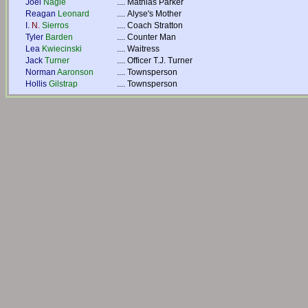
Joel
Nagle
....
Mathias Parker
Reagan
Leonard
....
Alyse's Mother
I.
N.
Sierros
....
Coach Stratton
Tyler
Barden
....
Counter Man
Lea
Kwiecinski
....
Waitress
Jack
Turner
....
Officer T.J. Turner
Norman
Aaronson
....
Townsperson
Hollis
Gilstrap
....
Townsperson