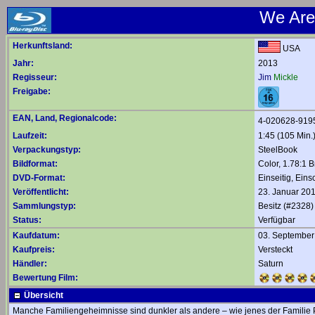
We Are
Herkunftsland:
USA
Jahr:
2013
Regisseur:
Jim
Mickle
Freigabe:
EAN, Land, Regionalcode:
4-020628-919
Laufzeit:
1:45 (105 Min.
Verpackungstyp:
SteelBook
Bildformat:
Color, 1.78:1 B
DVD-Format:
Einseitig, Eins
Veröffentlicht:
23. Januar 20
Sammlungstyp:
Besitz (#2328)
Status:
Verfügbar
Kaufdatum:
03. September
Kaufpreis:
Versteckt
Händler:
Saturn
Bewertung Film:
Übersicht
Manche Familiengeheimnisse sind dunkler als andere – wie jenes der Familie P