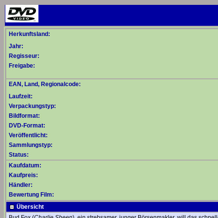
Herkunftsland:
Jahr:
Regisseur:
Freigabe:
EAN, Land, Regionalcode:
Laufzeit:
Verpackungstyp:
Bildformat:
DVD-Format:
Veröffentlicht:
Sammlungstyp:
Status:
Kaufdatum:
Kaufpreis:
Händler:
Bewertung Film:
Übersicht
Bud Fox (
Charlie Sheen
), ein strebsamer, junger Börsenmakler, will das sch