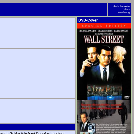
Audioformate
Extras
Besetzung
DVD-Cover
ordon Gekko (
Michael Douglas
in seiner