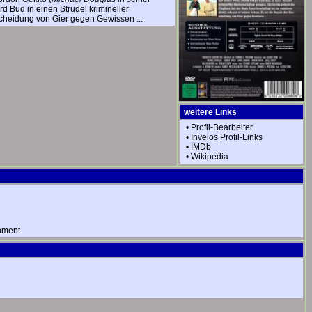
d Bud in einen Strudel krimineller
tscheidung von Gier gegen Gewissen ...
weitere Links
•
Profil-Bearbeiter
•
Invelos Profil-Links
•
IMDb
•
Wikipedia
nment