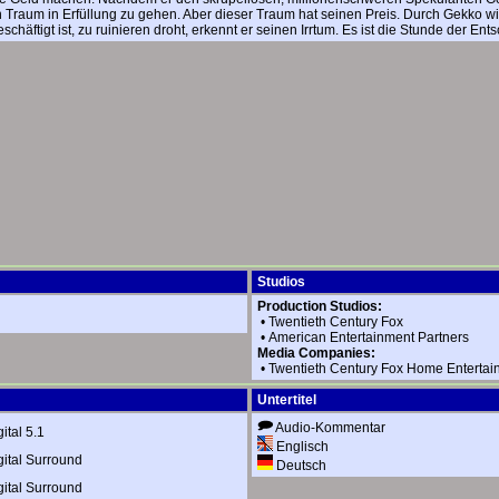
 Traum in Erfüllung zu gehen. Aber dieser Traum hat seinen Preis. Durch Gekko wir
häftigt ist, zu ruinieren droht, erkennt er seinen Irrtum. Es ist die Stunde der En
Studios
Production Studios:
•
Twentieth Century Fox
•
American Entertainment Partners
Media Companies:
•
Twentieth Century Fox Home Entertai
Untertitel
Audio-Kommentar
ital 5.1
Englisch
ital Surround
Deutsch
ital Surround