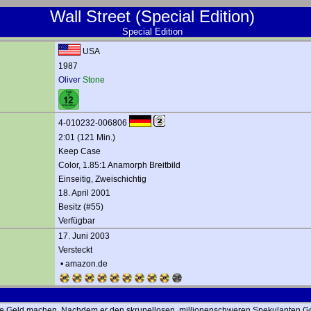
Wall Street (Special Edition)
Special Edition
USA
1987
Oliver
Stone
4-010232-006806
2:01 (121 Min.)
Keep Case
Color, 1.85:1 Anamorph Breitbild
Einseitig, Zweischichtig
18. April 2001
Besitz (#55)
Verfügbar
17. Juni 2003
Versteckt
•
amazon.de
nelle Geld machen. Nachdem er den skrupellosen, millionenschweren Spekulanten G