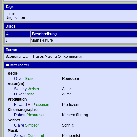
Tags
Filme
Ungesehen
Discs
#
Beschreibung
1
Main Feature
Extras
Szenenanwahl, Trailer, Making Of, Kommentar
Mitarbeiter
Regie
Oliver
Stone
....
Regisseur
Autor(en)
Stanley
Weiser
....
Autor
Oliver
Stone
....
Autor
Produktion
Edward
R.
Pressman
....
Produzent
Kinematographie
Robert
Richardson
....
Kameraführung
Schnitt
Claire
Simpson
....
Schnitt
Musik
Stewart
Copeland
....
Komponist