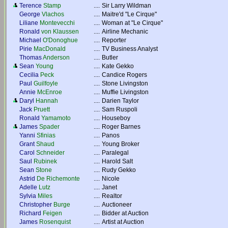
Terence
Stamp
....
Sir Larry Wildman
George
Vlachos
....
Maitre'd "Le Cirque"
Liliane
Montevecchi
....
Woman at "Le Cirque"
Ronald
von Klaussen
....
Airline Mechanic
Michael
O'Donoghue
....
Reporter
Pirie
MacDonald
....
TV Business Analyst
Thomas
Anderson
....
Butler
Sean
Young
....
Kate Gekko
Cecilia
Peck
....
Candice Rogers
Paul
Guilfoyle
....
Stone Livingston
Annie
McEnroe
....
Muffie Livingston
Daryl
Hannah
....
Darien Taylor
Jack
Pruett
....
Sam Ruspoli
Ronald
Yamamoto
....
Houseboy
James
Spader
....
Roger Barnes
Yanni
Sfinias
....
Panos
Grant
Shaud
....
Young Broker
Carol
Schneider
....
Paralegal
Saul
Rubinek
....
Harold Salt
Sean
Stone
....
Rudy Gekko
Astrid
De Richemonte
....
Nicole
Adelle
Lutz
....
Janet
Sylvia
Miles
....
Realtor
Christopher
Burge
....
Auctioneer
Richard
Feigen
....
Bidder at Auction
James
Rosenquist
....
Artist at Auction