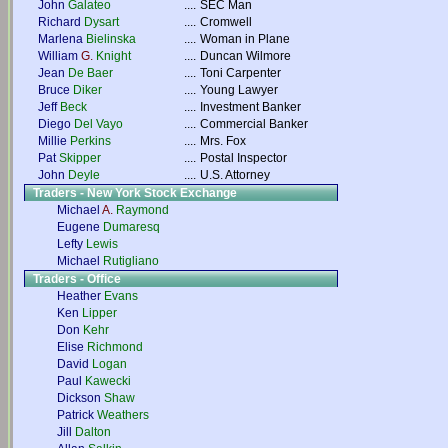
John
Galateo
....
SEC Man
Richard
Dysart
....
Cromwell
Marlena
Bielinska
....
Woman in Plane
William
G.
Knight
....
Duncan Wilmore
Jean
De Baer
....
Toni Carpenter
Bruce
Diker
....
Young Lawyer
Jeff
Beck
....
Investment Banker
Diego
Del Vayo
....
Commercial Banker
Millie
Perkins
....
Mrs. Fox
Pat
Skipper
....
Postal Inspector
John
Deyle
....
U.S. Attorney
Traders - New York Stock Exchange
Michael
A.
Raymond
Eugene
Dumaresq
Lefty
Lewis
Michael
Rutigliano
Traders - Office
Heather
Evans
Ken
Lipper
Don
Kehr
Elise
Richmond
David
Logan
Paul
Kawecki
Dickson
Shaw
Patrick
Weathers
Jill
Dalton