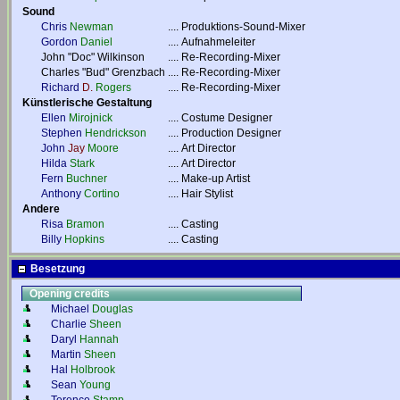
Sound
Chris
Newman
....
Produktions-Sound-Mixer
Gordon
Daniel
....
Aufnahmeleiter
John "Doc" Wilkinson
....
Re-Recording-Mixer
Charles "Bud" Grenzbach
....
Re-Recording-Mixer
Richard
D.
Rogers
....
Re-Recording-Mixer
Künstlerische Gestaltung
Ellen
Mirojnick
....
Costume Designer
Stephen
Hendrickson
....
Production Designer
John
Jay
Moore
....
Art Director
Hilda
Stark
....
Art Director
Fern
Buchner
....
Make-up Artist
Anthony
Cortino
....
Hair Stylist
Andere
Risa
Bramon
....
Casting
Billy
Hopkins
....
Casting
Besetzung
Opening credits
Michael
Douglas
Charlie
Sheen
Daryl
Hannah
Martin
Sheen
Hal
Holbrook
Sean
Young