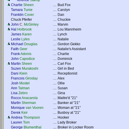
Terence
Stamp
Charlie
Sheen
....
Bud Fox
Tamara
Tunie
....
Carolyn
Franklin
Cover
....
Dan
Chuck Pfeifer
....
Chuckie
John
C.
McGinley
....
Marvin
Hal
Holbrook
....
Lou Mannheim
James
Karen
....
Lynch
Leslie
Lyles
....
Natalie
Michael
Douglas
....
Gordon Gekko
Faith
Geer
....
Natalie's Assistant
Frank
Adonis
....
Charlie
John
Capodice
....
Dominick
Martin
Sheen
....
Carl Fox
Suzen
Murakoshi
....
Girl in Bed
Dani
Klein
....
Receptionist
Francois
Giroday
....
Alex
Josh
Mostel
....
Ollie
Ann
Talman
....
Susan
Lisa
Zebro
....
Gina
Rocco
Anacarola
....
Maitre'd "21"
Martin
Sherman
....
Banker at "21"
Monique
van Vooren
....
Woman at "21"
Derek
Keir
....
Busboy at "21"
Andrea
Thompson
....
Hooker
Lauren
Tom
....
Lady Broker
George
Blumenthal
....
Broker in Locker Room