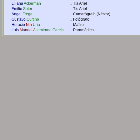
Liliana
Ackerman
....
Tía Ariel
Emilio
Soler
....
Tío Ariel
Ángel
Frega
....
Camarógrafo (Néstor)
Gustavo
Curcho
....
Fotógrafo
Horacio
Nin
Uria
....
Maître
Luis
Manuel
Altamirano García
....
Paramédico