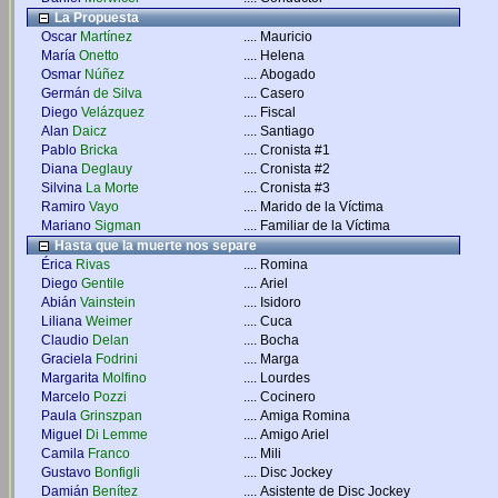
La Propuesta
Oscar
Martínez
....
Mauricio
María
Onetto
....
Helena
Osmar
Núñez
....
Abogado
Germán
de Silva
....
Casero
Diego
Velázquez
....
Fiscal
Alan
Daicz
....
Santiago
Pablo
Bricka
....
Cronista #1
Diana
Deglauy
....
Cronista #2
Silvina
La Morte
....
Cronista #3
Ramiro
Vayo
....
Marido de la Víctima
Mariano
Sigman
....
Familiar de la Víctima
Hasta que la muerte nos separe
Érica
Rivas
....
Romina
Diego
Gentile
....
Ariel
Abián
Vainstein
....
Isidoro
Liliana
Weimer
....
Cuca
Claudio
Delan
....
Bocha
Graciela
Fodrini
....
Marga
Margarita
Molfino
....
Lourdes
Marcelo
Pozzi
....
Cocinero
Paula
Grinszpan
....
Amiga Romina
Miguel
Di Lemme
....
Amigo Ariel
Camila
Franco
....
Mili
Gustavo
Bonfigli
....
Disc Jockey
Damián
Benítez
....
Asistente de Disc Jockey