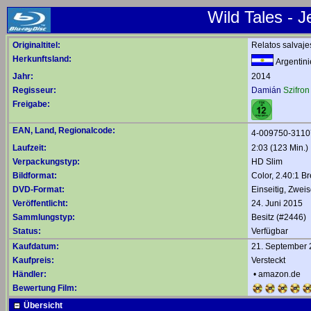
Wild Tales - J
Originaltitel:
Relatos salvaje
Herkunftsland:
Argentini
Jahr:
2014
Regisseur:
Damián
Szifron
Freigabe:
EAN, Land, Regionalcode:
4-009750-3110
Laufzeit:
2:03 (123 Min.)
Verpackungstyp:
HD Slim
Bildformat:
Color, 2.40:1 Br
DVD-Format:
Einseitig, Zweis
Veröffentlicht:
24. Juni 2015
Sammlungstyp:
Besitz (#2446)
Status:
Verfügbar
Kaufdatum:
21. September
Kaufpreis:
Versteckt
Händler:
•
amazon.de
Bewertung Film:
Übersicht