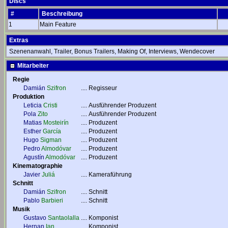
Discs
#
Beschreibung
1
Main Feature
Extras
Szenenanwahl, Trailer, Bonus Trailers, Making Of, Interviews, Wendecover
Mitarbeiter
Regie
Damián
Szifron
....
Regisseur
Produktion
Leticia
Cristi
....
Ausführender Produzent
Pola
Zito
....
Ausführender Produzent
Matias
Mosteirín
....
Produzent
Esther
García
....
Produzent
Hugo
Sigman
....
Produzent
Pedro
Almodóvar
....
Produzent
Agustín
Almodóvar
....
Produzent
Kinematographie
Javier
Juliá
....
Kameraführung
Schnitt
Damián
Szifron
....
Schnitt
Pablo
Barbieri
....
Schnitt
Musik
Gustavo
Santaolalla
....
Komponist
Hernan
Ian
....
Komponist