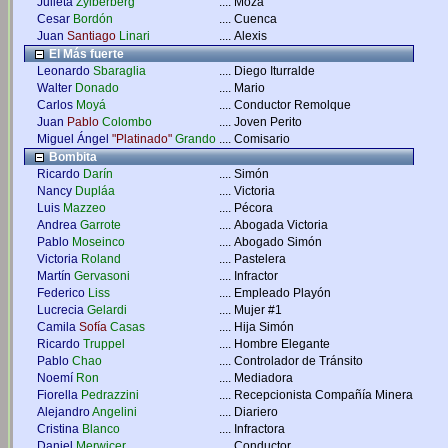
Julieta
Zylberberg
....
Moza
Cesar
Bordón
....
Cuenca
Juan
Santiago
Linari
....
Alexis
El Más fuerte
Leonardo
Sbaraglia
....
Diego Iturralde
Walter
Donado
....
Mario
Carlos
Moyá
....
Conductor Remolque
Juan
Pablo
Colombo
....
Joven Perito
Miguel Ángel
"Platinado"
Grando
....
Comisario
Bombita
Ricardo
Darín
....
Simón
Nancy
Dupláa
....
Victoria
Luis
Mazzeo
....
Pécora
Andrea
Garrote
....
Abogada Victoria
Pablo
Moseinco
....
Abogado Simón
Victoria
Roland
....
Pastelera
Martín
Gervasoni
....
Infractor
Federico
Liss
....
Empleado Playón
Lucrecia
Gelardi
....
Mujer #1
Camila
Sofía
Casas
....
Hija Simón
Ricardo
Truppel
....
Hombre Elegante
Pablo
Chao
....
Controlador de Tránsito
Noemí
Ron
....
Mediadora
Fiorella
Pedrazzini
....
Recepcionista Compañía Minera
Alejandro
Angelini
....
Diariero
Cristina
Blanco
....
Infractora
Daniel
Merwicer
....
Conductor