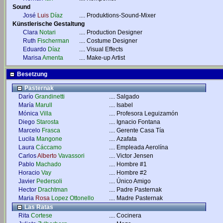
Sound
José
Luis
Díaz
....
Produktions-Sound-Mixer
Künstlerische Gestaltung
Clara
Notari
....
Production Designer
Ruth
Fischerman
....
Costume Designer
Eduardo
Díaz
....
Visual Effects
Marisa
Amenta
....
Make-up Artist
Besetzung
Pasternak
Darío
Grandinetti
....
Salgado
María
Marull
....
Isabel
Mónica
Villa
....
Profesora Leguizamón
Diego
Starosta
....
Ignacio Fontana
Marcelo
Frasca
....
Gerente Casa Tía
Lucila
Mangone
....
Azafata
Laura
Cáccamo
....
Empleada Aerolína
Carlos
Alberto
Vavassori
....
Victor Jensen
Pablo
Machado
....
Hombre #1
Horacio
Vay
....
Hombre #2
Javier
Pedersoli
....
Único Amigo
Hector
Drachtman
....
Padre Pasternak
Maria
Rosa
Lopez Ottonello
....
Madre Pasternak
Las Ratas
Rita
Cortese
....
Cocinera